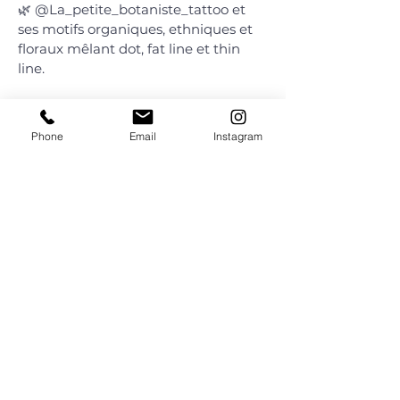
🌿 @La_petite_botaniste_tattoo et
ses motifs organiques, ethniques et
floraux mêlant dot, fat line et thin
line.
𝘓𝘦𝘴 𝘱𝘦𝘵𝘪𝘵𝘴 𝘱𝘭𝘶𝘴 𝘥𝘦 𝘭'𝘦𝘷𝘦𝘯𝘦𝘮𝘦𝘯𝘵 :
Phone
Email
Instagram
⚡ Pas besoin de prendre rendez-vous
⚡ Pièces uniques
⚡ Petits projets persos acceptés*
On a hâte de vous voir, on vous
attend de pied ferme !
Prenez soin de vous,
A tout vite.
🖤
_