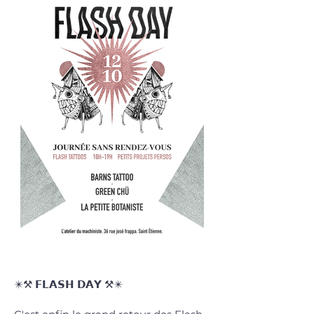
✴️⚒️ 𝗙𝗟𝗔𝗦𝗛 𝗗𝗔𝗬 ⚒️✴️