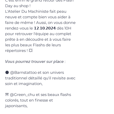
C'est enfin le grand retour des Flash
Day au shop !
L'Atelier Du Machiniste fait peau
neuve et compte bien vous aider à
faire de même ! Aussi, on vous donne
rendez-vous le 𝟭𝟮.𝟭𝟬.𝟮𝟬𝟮𝟰 dès 10H
pour retrouver l'équipe au complet
prête à en découdre et à vous faire
les plus beaux Flashs de leurs
répertoires ! 💥
𝘝𝘰𝘶𝘴 𝘱𝘰𝘶𝘳𝘳𝘦𝘻 𝘵𝘳𝘰𝘶𝘷𝘦𝘳 𝘴𝘶𝘳 𝘱𝘭𝘢𝘤𝘦 :
🌑 @Barnstattoo et son univers
traditionnel détaillé qu'il revisite avec
soin et imagination,
⛩️ @Green_chu et ses beaux flashs
colorés, tout en finesse et
japonisants,